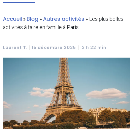
Accueil
Blog
Autres activités
»
»
»
Les plus belles
activités à faire en famille à Paris
|
|
Laurent T.
15 décembre 2025
12 h 22 min